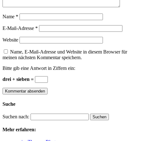
Suche
Suchen nach:
Mehr erfahren:
… im Themen-Blog
Themenbereiche
Sammlerinformationen
(3)
Neue Beiträge
Katalogisieren und versichern Sie Ihre Sammlung!
Verzetteln Sie sich nicht beim Sammeln!
Pflegehinweise für historische Wertpapiere
Leserkommentare
Peter Merz
zu
Katalogisieren und versichern Sie Ihre