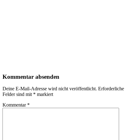
Felder sind mit
*
markiert
Kommentar
*
Name
*
E-Mail-Adresse
*
Website
Name, E-Mail-Adresse und Website in diesem Browser für
meinen nächsten Kommentar speichern.
Bitte gib eine Antwort in Ziffern ein:
drei + sieben =