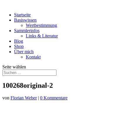
Startseite
Basiswissen
Wertbestimmung
Sammlerinfos
Links & Literatur
Blog
Shop
Über mich
Kontakt
Seite wählen
100268original-2
von
Florian Weber
|
0 Kommentare
Kommentar absenden
Deine E-Mail-Adresse wird nicht veröffentlicht.
Erforderliche